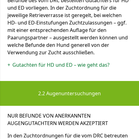
Befunde des vom DRC bestellten Gutachters für HD
und ED vorliegen. In der Zuchtordnung für die
jeweilige Retrieverrasse ist geregelt, bei welchen
HD- und ED-Einstufungen Zuchtzulassungen – ggf.
mit einer entsprechenden Auflage für den
Paarungspartner – ausgestellt werden können und
welche Befunde den Hund generell von der
Verwendung zur Zucht ausschließen.
Gutachten für HD und ED – wie geht das?
Das für die Beauftragung des Gutachtens
notwendige HD/ED-Formular finden Sie im
Download-Center
auf dieser Homepage.
2.2 Augenuntersuchungen
Für im DRC gezüchtete Hunde übersendet Ihnen
der Züchter das mit den Daten Ihres Hundes
vorausgefüllte Formular entweder zusammen mit
NUR BEFUNDE VON ANERKANNTEN
der Ahnentafel für Ihren Hund aus oder übergibt
AUGENGUTACHTERN WERDEN AKZEPTIERT
Ihnen das Formular, wenn Ihr Hund das 1.
Lebensjahr vollendet und somit das notwendige
In den Zuchtordnungen für die vom DRC betreuten