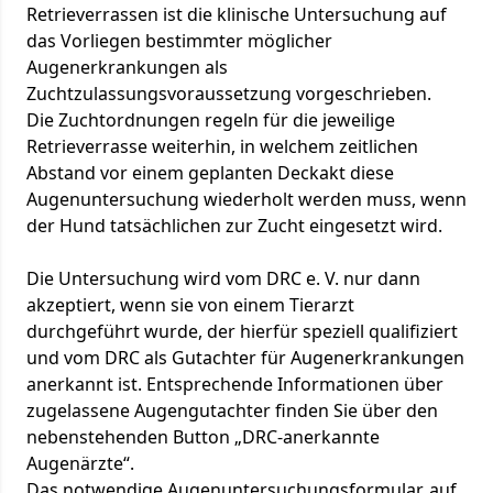
Mindestalter für die Erstellung der
Retrieverrassen ist die klinische Untersuchung auf
Röntgenaufnahmen erreicht hat.
das Vorliegen bestimmter möglicher
Nach entsprechender Terminvereinbarung erstellt
Augenerkrankungen als
der Tierarzt die notwendigen Röntgenaufnahmen
Zuchtzulassungsvoraussetzung vorgeschrieben.
entsprechend
hier hinterlegten Hinweise
für den
Die Zuchtordnungen regeln für die jeweilige
Röntgentierarzt, bestätigt mit seiner Unterschrift
Retrieverrasse weiterhin, in welchem zeitlichen
die Identität des Hundes geprüft und die
Abstand vor einem geplanten Deckakt diese
Röntgenaufnahmen angefertigt zu haben,
Augenuntersuchung wiederholt werden muss, wenn
vermerkt das Datum der Erstellung der
der Hund tatsächlichen zur Zucht eingesetzt wird.
Röntgenaufnahmen auf der Original-Ahnentafel
Ihres Hundes und übersendet die Aufnahmen und
Die Untersuchung wird vom DRC e. V. nur dann
das Formular zur Weiterleitung an den
akzeptiert, wenn sie von einem Tierarzt
zuständigen Gutachter an die DRC-
durchgeführt wurde, der hierfür speziell qualifiziert
Geschäftsstelle.
und vom DRC als Gutachter für Augenerkrankungen
Grundsätzlich kann jeder Tierarzt die für die
anerkannt ist. Entsprechende Informationen über
Begutachtung notwendigen Röntgenaufnahmen
zugelassene Augengutachter finden Sie über den
anfertigen. Der von Ihnen gewählte Tierarzt sollte
nebenstehenden Button „DRC-anerkannte
jedoch über entsprechende Erfahrungen und
Augenärzte“.
Equipment verfügen, damit die Aufnahmen die
Das notwendige Augenuntersuchungsformular, auf