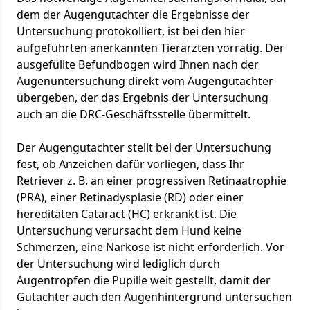
nötige technische Qualität haben und die
dem der Augengutachter die Ergebnisse der
Anforderungen an die Lagerung des Hundes
Untersuchung protokolliert, ist bei den hier
erfüllt sind, die der Gutachter für die Erstellung
aufgeführten anerkannten Tierärzten vorrätig. Der
des Gutachtens stellt.
ausgefüllte Befundbogen wird Ihnen nach der
Sobald das Gutachten vorliegt, wird es Ihnen
Augenuntersuchung direkt vom Augengutachter
durch die Geschäftsstelle zugestellt und in der
übergeben, der das Ergebnis der Untersuchung
Datenbank eingetragen.
auch an die DRC-Geschäftsstelle übermittelt.
Der Augengutachter stellt bei der Untersuchung
fest, ob Anzeichen dafür vorliegen, dass Ihr
Retriever z. B. an einer progressiven Retinaatrophie
(PRA), einer Retinadysplasie (RD) oder einer
hereditäten Cataract (HC) erkrankt ist. Die
Untersuchung verursacht dem Hund keine
Schmerzen, eine Narkose ist nicht erforderlich. Vor
der Untersuchung wird lediglich durch
Augentropfen die Pupille weit gestellt, damit der
Gutachter auch den Augenhintergrund untersuchen