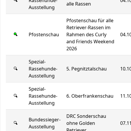
Rassehunde-
04.1
alle Rassen
Ausstellung
Pfostenschau für alle
Retriever-Rassen im
Pfostenschau
Rahmen des Curly
04.1
and Friends Weekend
2026
Spezial-
Rassehunde-
5. Pegnitztalschau
10.1
Ausstellung
Spezial-
Rassehunde-
6. Oberfrankenschau
11.1
Ausstellung
DRC Sonderschau
Bundessieger-
ohne Golden
07.1
Ausstellung
Retriever