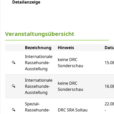
Detailanzeige
Veranstaltungsübersicht
Bezeichnung
Hinweis
Dat
Internationale
keine DRC
Rassehunde-
15.0
Sonderschau
Ausstellung
Internationale
keine DRC
Rassehunde-
16.0
Sonderschau
Ausstellung
Spezial-
22.0
Rassehunde-
DRC SRA Soltau
-