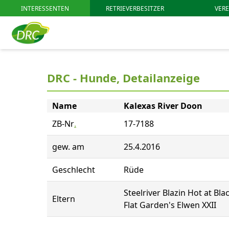
INTERESSENTEN
RETRIEVERBESITZER
VERE
DRC - Hunde, Detailanzeige
Name
Kalexas River Doon
ZB-Nr
.
17-7188
gew. am
25.4.2016
Geschlecht
Rüde
Steelriver Blazin Hot at Bla
Eltern
Flat Garden's Elwen XXII