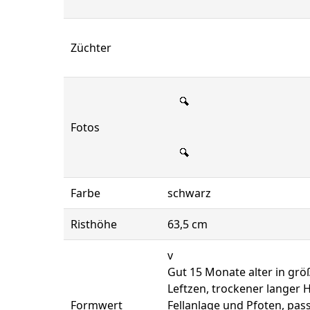
Züchter
Fotos
Farbe
schwarz
Risthöhe
63,5 cm
v
Gut 15 Monate alter in grö
Leftzen, trockener langer 
Formwert
Fellanlage und Pfoten, pa