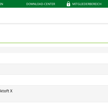
IN
DOWNLOAD-CENTER
MITGLIEDERBEREICH
cktoft X