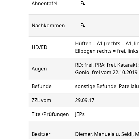
Ahnentafel
Nachkommen
Hüften = A1 (rechts = A1, li
HD/ED
Ellbogen rechts = frei, links 
RD: frei, PRA: frei, Katarakt
Augen
Gonio: frei vom 22.10.2019
Befunde
sonstige Befunde: Patellalux
ZZL vom
29.09.17
Titel/Prüfungen
JEPs
Besitzer
Diemer, Manuela u. Seidl, 