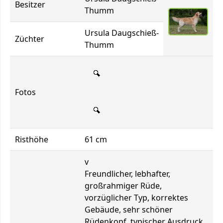
Besitzer
Thumm
Ursula Daugschieß-
Züchter
Thumm
Fotos
Risthöhe
61 cm
v
Freundlicher, lebhafter,
großrahmiger Rüde,
vorzüglicher Typ, korrektes
Gebäude, sehr schöner
Rüdenkopf, typischer Ausdruck,