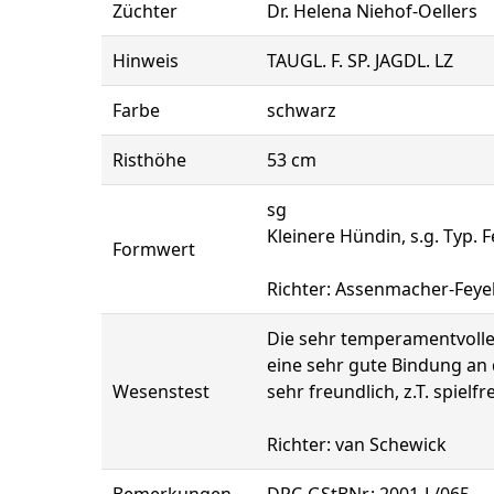
Züchter
Dr. Helena Niehof-Oellers
Hinweis
TAUGL. F. SP. JAGDL. LZ
Farbe
schwarz
Risthöhe
53 cm
sg
Kleinere Hündin, s.g. Typ.
Formwert
Richter: Assenmacher-Feye
Die sehr temperamentvolle, 
eine sehr gute Bindung an
Wesenstest
sehr freundlich, z.T. spiel
Richter: van Schewick