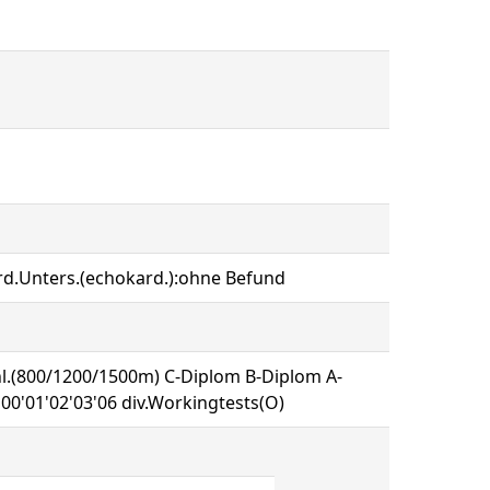
.kard.Unters.(echokard.):ohne Befund
schl.(800/1200/1500m) C-Diplom B-Diplom A-
00'01'02'03'06 div.Workingtests(O)