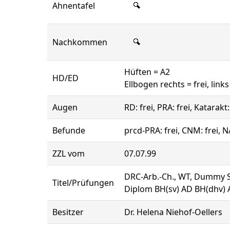
Ahnentafel
Nachkommen
Hüften = A2
HD/ED
Ellbogen rechts = frei, links 
Augen
RD: frei, PRA: frei, Katarakt
Befunde
prcd-PRA: frei, CNM: frei, 
ZZL vom
07.07.99
DRC-Arb.-Ch., WT, Dummy S, 
Titel/Prüfungen
Diplom BH(sv) AD BH(dhv) A
Besitzer
Dr. Helena Niehof-Oellers