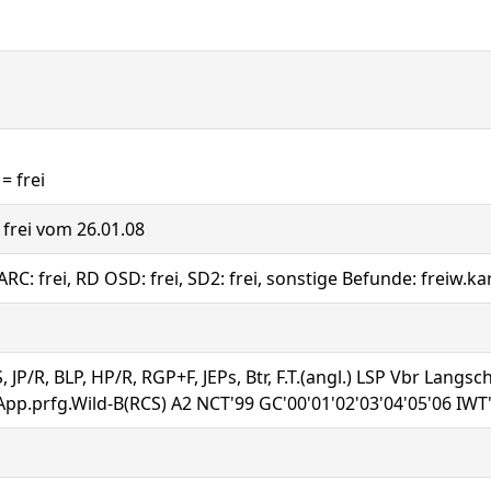
= frei
: frei vom 26.01.08
NARC: frei, RD OSD: frei, SD2: frei, sonstige Befunde: freiw
JP/R, BLP, HP/R, RGP+F, JEPs, Btr, F.T.(angl.) LSP Vbr Lang
pp.prfg.Wild-B(RCS) A2 NCT'99 GC'00'01'02'03'04'05'06 IWT'