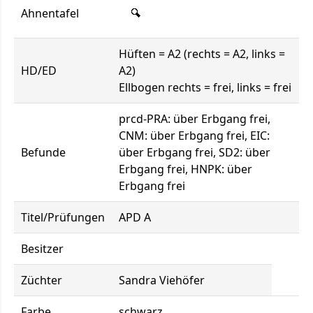
Ahnentafel
Hüften = A2 (rechts = A2, links =
HD/ED
A2)
Ellbogen rechts = frei, links = frei
prcd-PRA: über Erbgang frei,
CNM: über Erbgang frei, EIC:
Befunde
über Erbgang frei, SD2: über
Erbgang frei, HNPK: über
Erbgang frei
Titel/Prüfungen
APD A
Besitzer
Züchter
Sandra Viehöfer
Farbe
schwarz