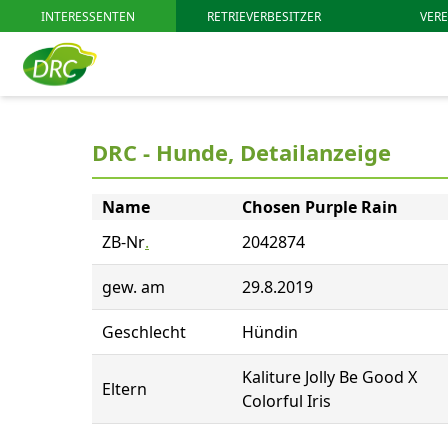
INTERESSENTEN
RETRIEVERBESITZER
VERE
DRC - Hunde, Detailanzeige
Name
Chosen Purple Rain
ZB-Nr
.
2042874
gew. am
29.8.2019
Geschlecht
Hündin
Kaliture Jolly Be Good X
Eltern
Colorful Iris