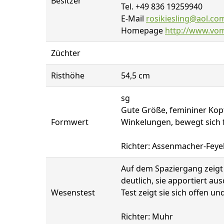
Besitzer
Tel. +49 836 19259940
E-Mail
rosikiesling@aol.co
Homepage
http://www.vo
Züchter
Risthöhe
54,5 cm
sg
Gute Größe, femininer Kopf
Formwert
Winkelungen, bewegt sich f
Richter: Assenmacher-Feye
Auf dem Spaziergang zeigt 
deutlich, sie apportiert a
Wesenstest
Test zeigt sie sich offen 
Richter: Muhr