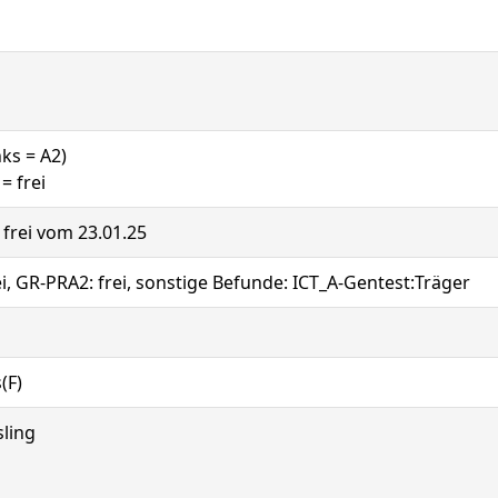
nks = A2)
= frei
: frei vom 23.01.25
ei, GR-PRA2: frei, sonstige Befunde: ICT_A-Gentest:Träger
(F)
sling