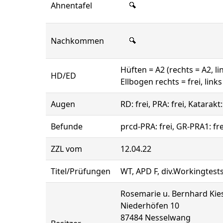
Ahnentafel
Nachkommen
Hüften = A2 (rechts = A2, li
HD/ED
Ellbogen rechts = frei, links 
Augen
RD: frei, PRA: frei, Katarakt
Befunde
prcd-PRA: frei, GR-PRA1: fr
ZZL vom
12.04.22
Titel/Prüfungen
WT, APD F, div.Workingtests
Rosemarie u. Bernhard Kie
Niederhöfen 10
87484 Nesselwang