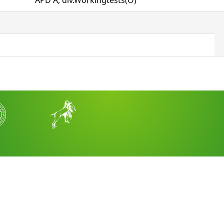
APD A, div.Workingtests(O)