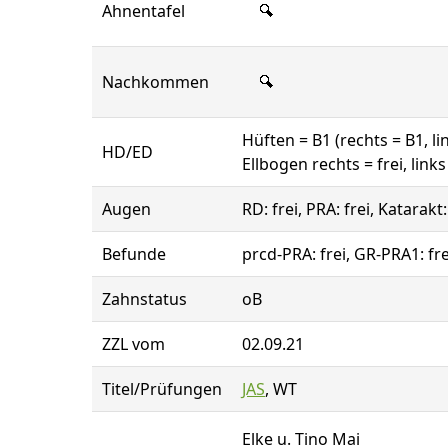
Ahnentafel
Nachkommen
Hüften = B1 (rechts = B1, li
HD/ED
Ellbogen rechts = frei, links 
Augen
RD: frei, PRA: frei, Katarakt
Befunde
prcd-PRA: frei, GR-PRA1: fr
Zahnstatus
oB
ZZL vom
02.09.21
Titel/Prüfungen
JAS
, WT
Elke u. Tino Mai