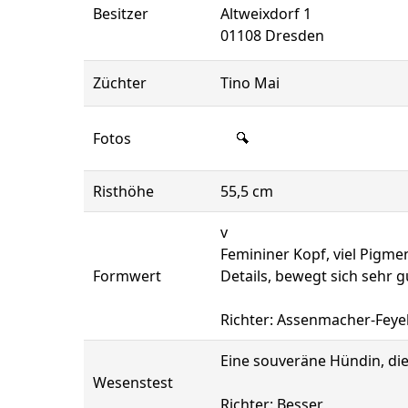
Besitzer
Altweixdorf 1
01108 Dresden
Züchter
Tino Mai
Fotos
Risthöhe
55,5 cm
v
Femininer Kopf, viel Pigme
Formwert
Details, bewegt sich sehr g
Richter: Assenmacher-Feye
Eine souveräne Hündin, die
Wesenstest
Richter: Besser