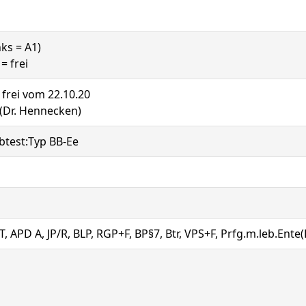
nks = A1)
= frei
: frei vom 22.10.20
 (Dr. Hennecken)
btest:Typ BB-Ee
T, APD A, JP/R, BLP, RGP+F, BP§7, Btr, VPS+F, Prfg.m.leb.Ent