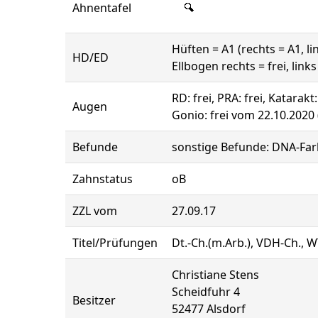
Ahnentafel
Hüften = A1 (rechts = A1, li
HD/ED
Ellbogen rechts = frei, links 
RD: frei, PRA: frei, Katarakt
Augen
Gonio: frei vom 22.10.2020
Befunde
sonstige Befunde: DNA-Far
Zahnstatus
oB
ZZL vom
27.09.17
Titel/Prüfungen
Dt.-Ch.(m.Arb.), VDH-Ch., W
Christiane Stens
Scheidfuhr 4
Besitzer
52477 Alsdorf