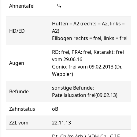
Ahnentafel
Hüften = A2 (rechts = A2, links =
HD/ED
A2)
Ellbogen rechts = frei, links = frei
RD: frei, PRA: frei, Katarakt: frei
vom 29.06.16
Augen
Gonio: frei vom 09.02.2013 (Dr.
Wappler)
sonstige Befunde:
Befunde
Patellaluxation frei(09.02.13)
Zahnstatus
oB
ZZL vom
22.11.13
Dt.-Ch.(m.Arb.), VDH-Ch., C.I.E.