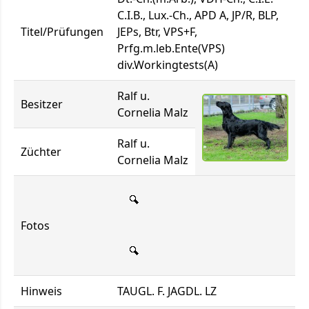
C.I.B., Lux.-Ch., APD A, JP/R, BLP,
Titel/Prüfungen
JEPs, Btr, VPS+F,
Prfg.m.leb.Ente(VPS)
div.Workingtests(A)
Ralf u.
Besitzer
Cornelia Malz
Ralf u.
Züchter
Cornelia Malz
Fotos
Hinweis
TAUGL. F. JAGDL. LZ