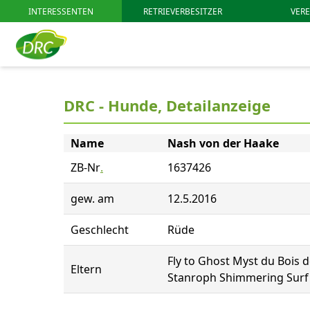
INTERESSENTEN
RETRIEVERBESITZER
VERE
DRC - Hunde, Detailanzeige
Name
Nash von der Haake
ZB-Nr
.
1637426
gew. am
12.5.2016
Geschlecht
Rüde
Fly to Ghost Myst du Bois d
Eltern
Stanroph Shimmering Surf