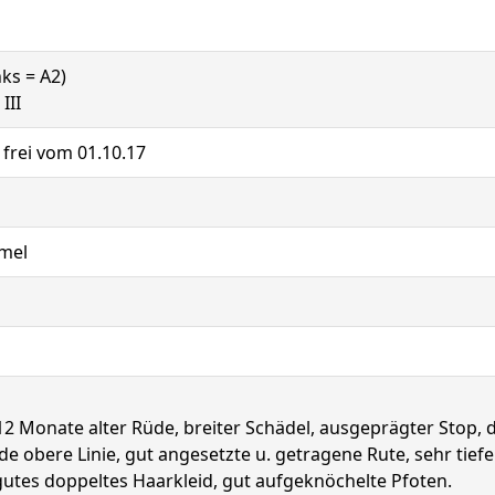
nks = A2)
III
: frei vom 01.10.17
mmel
2 Monate alter Rüde, breiter Schädel, ausgeprägter Stop, 
de obere Linie, gut angesetzte u. getragene Rute, sehr tief
 gutes doppeltes Haarkleid, gut aufgeknöchelte Pfoten.