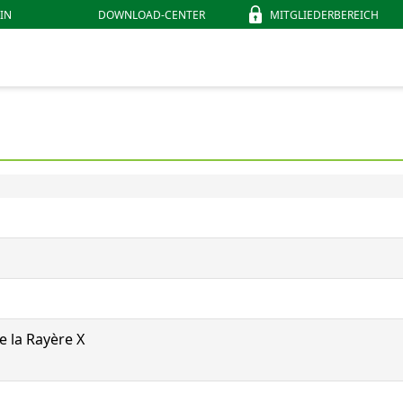
IN
DOWNLOAD-CENTER
MITGLIEDERBEREICH
e la Rayère X