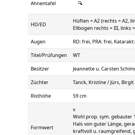
Ahnentafel
Hüften = A2 (rechts = A2, li
HD/ED
Ellbogen rechts = III, links = 
Augen
RD: frei, PRA: frei, Katarakt
Titel/Prüfungen
WT
Besitzer
Jeannette u. Carsten Schi
Züchter
Tanck, Kristine / Jürs, Birgit
Risthöhe
59 cm
v
Wohl prop. sym. gebauter 1
Hals von guter Länge, gera
Formwert
kraftvoll u. raumgreifend,