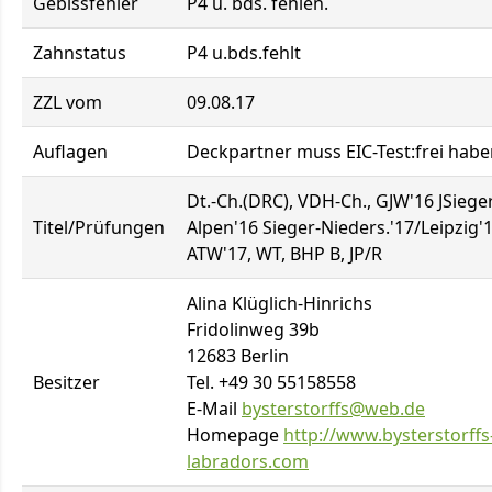
Gebissfehler
P4 u. bds. fehlen.
Zahnstatus
P4 u.bds.fehlt
ZZL vom
09.08.17
Auflagen
Deckpartner muss EIC-Test:frei habe
Dt.-Ch.(DRC), VDH-Ch., GJW'16 JSiege
Titel/Prüfungen
Alpen'16 Sieger-Nieders.'17/Leipzig'
ATW'17, WT, BHP B, JP/R
Alina Klüglich-Hinrichs
Fridolinweg 39b
12683 Berlin
Besitzer
Tel. +49 30 55158558
E-Mail
bysterstorffs@web.de
Homepage
http://www.bysterstorffs
labradors.com