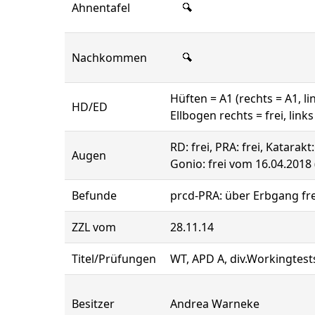
Ahnentafel
Nachkommen
Hüften = A1 (rechts = A1, li
HD/ED
Ellbogen rechts = frei, links 
RD: frei, PRA: frei, Katarakt
Augen
Gonio: frei vom 16.04.2018
Befunde
prcd-PRA: über Erbgang frei
ZZL vom
28.11.14
Titel/Prüfungen
WT, APD A, div.Workingtest
Besitzer
Andrea Warneke