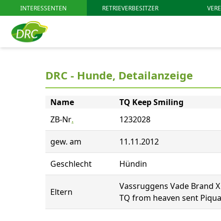
INTERESSENTEN
RETRIEVERBESITZER
VERE
DRC - Hunde, Detailanzeige
Name
TQ Keep Smiling
ZB-Nr
.
1232028
gew. am
11.11.2012
Geschlecht
Hündin
Vassruggens Vade Brand 
Eltern
TQ from heaven sent Piqu