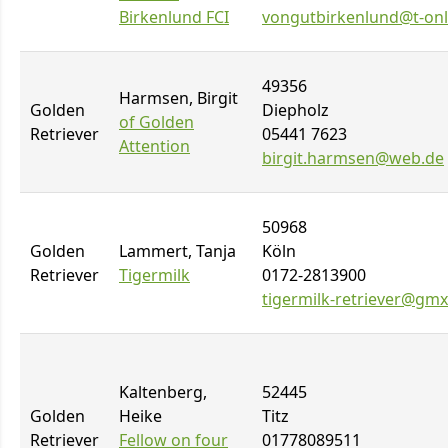
Birkenlund FCI
vongutbirkenlund@t-onl
49356
Harmsen, Birgit
Golden
Diepholz
of Golden
Retriever
05441 7623
Attention
birgit.harmsen@web.de
50968
Golden
Lammert, Tanja
Köln
Retriever
Tigermilk
0172-2813900
tigermilk-retriever@gmx
Kaltenberg,
52445
Golden
Heike
Titz
Retriever
Fellow on four
01778089511