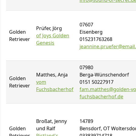
info@sound-of-secret.d
07607
Prüfer, Jörg
Golden
Eisenberg
of Joys Golden
Retriever
015231763268
Genesis
jeannine.pruefer@email
07980
Matthes, Anja
Berga-Wünschendorf
Golden
vom
0151 50227917
Retriever
Fuchsbacherhof
fam.matthes@golden-v
fuchsbacherhof.de
Broßat, Jenny
14789
Golden
und Ralf
Bensdorf, OT Woltersdo
Retriever
Pictland's
033839714718