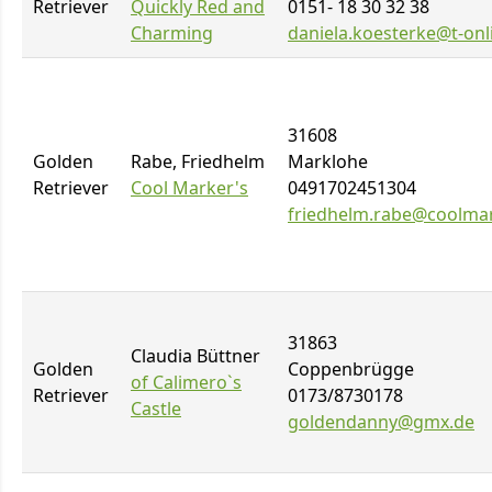
Retriever
Quickly Red and
0151- 18 30 32 38
Charming
daniela.koesterke@t-onl
31608
Golden
Rabe, Friedhelm
Marklohe
Retriever
Cool Marker's
0491702451304
friedhelm.rabe@coolma
31863
Claudia Büttner
Golden
Coppenbrügge
of Calimero`s
Retriever
0173/8730178
Castle
goldendanny@gmx.de