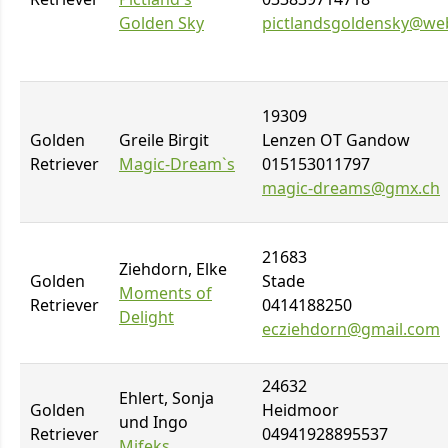
Golden Sky
pictlandsgoldensky@we
19309
Golden
Greile Birgit
Lenzen OT Gandow
Retriever
Magic-Dream`s
015153011797
magic-dreams@gmx.ch
21683
Ziehdorn, Elke
Golden
Stade
Moments of
Retriever
0414188250
Delight
ecziehdorn@gmail.com
24632
Ehlert, Sonja
Golden
Heidmoor
und Ingo
Retriever
04941928895537
Mifeks