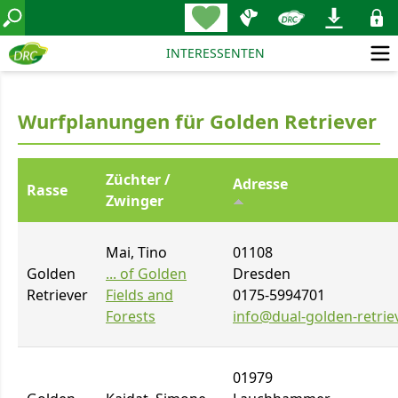
INTERESSENTEN
Wurfplanungen für Golden Retriever
Züchter /
Adresse
Rasse
Zwinger
Mai, Tino
01108
Golden
... of Golden
Dresden
Retriever
Fields and
0175-5994701
Forests
info@dual-golden-retrie
01979