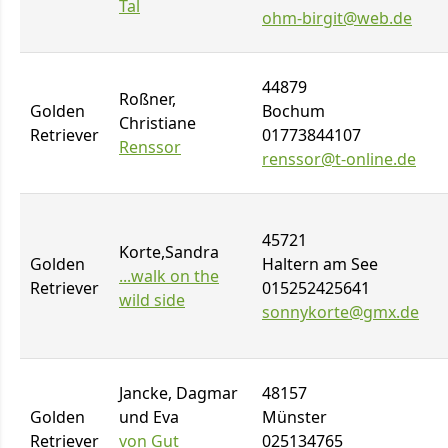
Tal
ohm-birgit@web.de
44879
Roßner,
Golden
Bochum
Christiane
Retriever
01773844107
Renssor
renssor@t-online.de
45721
Korte,Sandra
Golden
Haltern am See
...walk on the
Retriever
015252425641
wild side
sonnykorte@gmx.de
Jancke, Dagmar
48157
Golden
und Eva
Münster
Retriever
von Gut
025134765