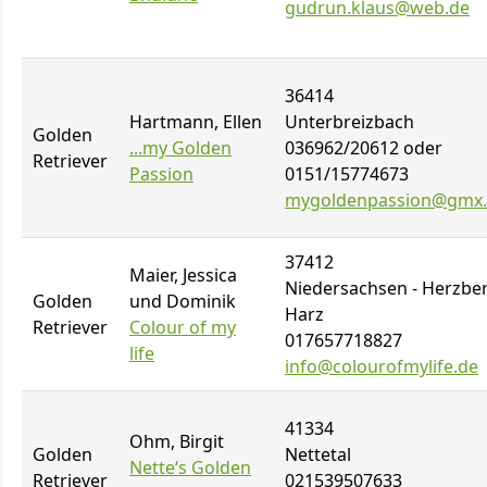
gudrun.klaus@web.de
36414
Hartmann, Ellen
Unterbreizbach
Golden
...my Golden
036962/20612 oder
Retriever
Passion
0151/15774673
mygoldenpassion@gmx
37412
Maier, Jessica
Niedersachsen - Herzbe
Golden
und Dominik
Harz
Retriever
Colour of my
017657718827
life
info@colourofmylife.de
41334
Ohm, Birgit
Golden
Nettetal
Nette‘s Golden
Retriever
021539507633