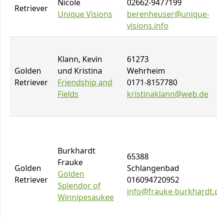
Nicole
02662-9477199
Retriever
Unique Visions
berenheuser@unique-
visions.info
Klann, Kevin
61273
Golden
und Kristina
Wehrheim
Retriever
Friendship and
0171-8157780
Fields
kristinaklann@web.de
Burkhardt
65388
Frauke
Golden
Schlangenbad
Golden
Retriever
016094720952
Splendor of
info@frauke-burkhardt
Winnipesaukee