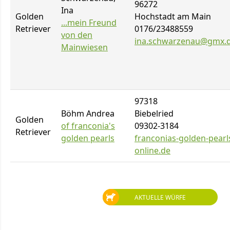
96272
Ina
Golden
Hochstadt am Main
...mein Freund
Retriever
0176/23488559
von den
ina.schwarzenau@gmx.
Mainwiesen
97318
Böhm Andrea
Biebelried
Golden
of franconia's
09302-3184
Retriever
golden pearls
franconias-golden-pearl
online.de
AKTUELLE WÜRFE