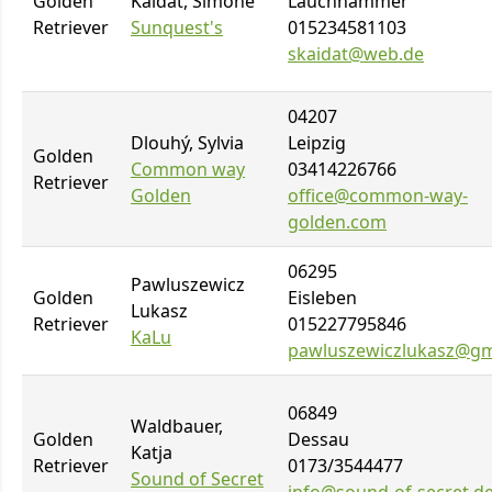
Golden
Kaidat, Simone
Lauchhammer
Retriever
Sunquest's
015234581103
skaidat@web.de
04207
Dlouhý, Sylvia
Leipzig
Golden
Common way
03414226766
Retriever
Golden
office@common-way-
golden.com
06295
Pawluszewicz
Golden
Eisleben
Lukasz
Retriever
015227795846
KaLu
pawluszewiczlukasz@gm
06849
Waldbauer,
Golden
Dessau
Katja
Retriever
0173/3544477
Sound of Secret