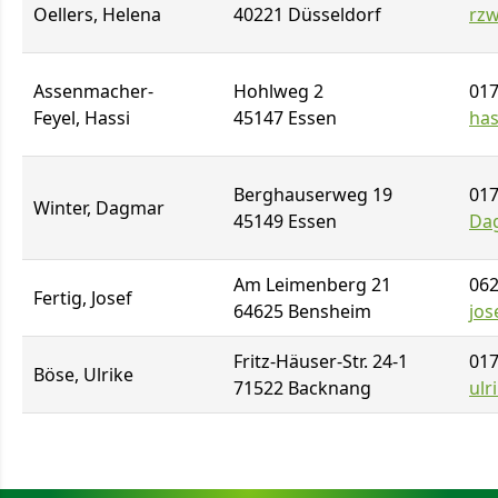
Oellers, Helena
40221 Düsseldorf
rzw
Assenmacher-
Hohlweg 2
017
Feyel, Hassi
45147 Essen
has
Berghauserweg 19
017
Winter, Dagmar
45149 Essen
Da
Am Leimenberg 21
062
Fertig, Josef
64625 Bensheim
jos
Fritz-Häuser-Str. 24-1
017
Böse, Ulrike
71522 Backnang
ulr