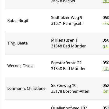
26676 Barßel
inf
Sudholzer Weg 9
050
Rabe, Birgit
31621 Pennigsehl
rz
Milliehausen 1
050
Ting, Beate
31848 Bad Münder
g.
Egestorferstr. 22
050
Werner, Gisela
31848 Bad Münder
J.-
Siekenweg 10
052
Lohmann, Christiane
33178 Borchen-Alfen
loh
Quellenhofweg 102
052