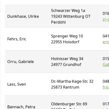
Schwarzer Weg 1a
016
Dunkhase, Ulrike
19243 Wittenburg OT
zr-
Perdöhl
Sprenger Weg 10
041
Fehrs, Eric
22955 Hoisdorf
eri
Holnisser Weg 34
015
Orru, Gabriele
24977 Grundhof
Ga
Dr.-Martha-Kage-Str. 32
048
Lass, Sven
25873 Rantrum
fri
Oldenburger Str. 69
017
Bannach, Petra