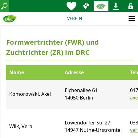
VEREIN
Formwertrichter (FWR) und
Zuchtrichter (ZR) im DRC
Name
Adresse
Tel
Eichenallee 61
017
Komorowski, Axel
14050 Berlin
axe
Löwendorfer Str. 27
033
Wilk, Vera
14947 Nuthe-Urstromtal
ve