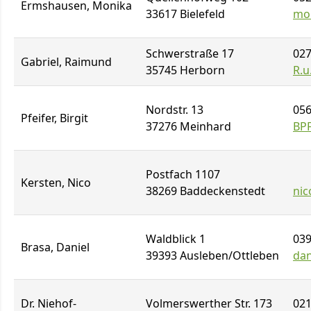
Ermshausen, Monika
33617 Bielefeld
mon
Schwerstraße 17
027
Gabriel, Raimund
35745 Herborn
R.u
Nordstr. 13
056
Pfeifer, Birgit
37276 Meinhard
BP
Postfach 1107
Kersten, Nico
38269 Baddeckenstedt
ni
Waldblick 1
039
Brasa, Daniel
39393 Ausleben/Ottleben
dan
Dr. Niehof-
Volmerswerther Str. 173
021