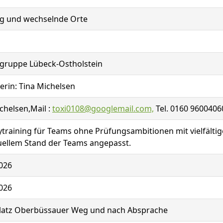
ng und wechselnde Orte
sgruppe Lübeck-Ostholstein
erin: Tina Michelsen
chelsen,Mail :
toxi0108@googlemail.com,
Tel. 0160 9600406
raining für Teams ohne Prüfungsambitionen mit vielfält
uellem Stand der Teams angepasst.
026
026
latz Oberbüssauer Weg und nach Absprache