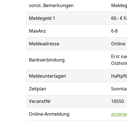
sonst. Bemerkungen
Meldeg
Meldegeld 1
60.- € 
MaxAnz
6-8
Meldeadresse
Online
Erst n
Bankverbindung
Osthols
Meldeunterlagen
Haftpfl
Zeitplan
Sonntag
VeranstNr
16550
Online-Anmeldung
anzeig