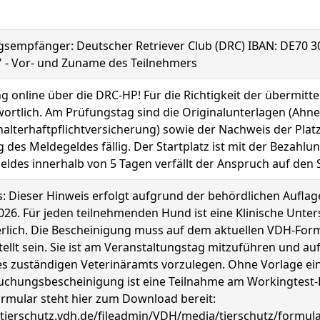
gsempfänger: Deutscher Retriever Club (DRC) IBAN: DE70 
" - Vor- und Zuname des Teilnehmers
 online über die DRC-HP! Für die Richtigkeit der übermitte
ortlich. Am Prüfungstag sind die Originalunterlagen (Ahnen
lterhaftpflichtversicherung) sowie der Nachweis der Platz
 des Meldegeldes fällig. Der Startplatz ist mit der Bezahlu
ldes innerhalb von 5 Tagen verfällt der Anspruch auf den S
: Dieser Hinweis erfolgt aufgrund der behördlichen Aufla
2026. Für jeden teilnehmenden Hund ist eine Klinische U
rlich. Die Bescheinigung muss auf dem aktuellen VDH-Formu
ellt sein. Sie ist am Veranstaltungstag mitzuführen und a
s zuständigen Veterinäramts vorzulegen. Ohne Vorlage ein
uchungsbescheinigung ist eine Teilnahme am Workingtest-F
rmular steht hier zum Download bereit:
/tierschutz.vdh.de/fileadmin/VDH/media/tierschutz/formul