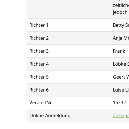
zeitlic
jedoch 
Richter 1
Betty S
Richter 2
Anja Mö
Richter 3
Frank 
Richter 4
Lobke B
Richter 5
Geert W
Richter 6
Luise 
VeranstNr
16232
Online-Anmeldung
anzeig