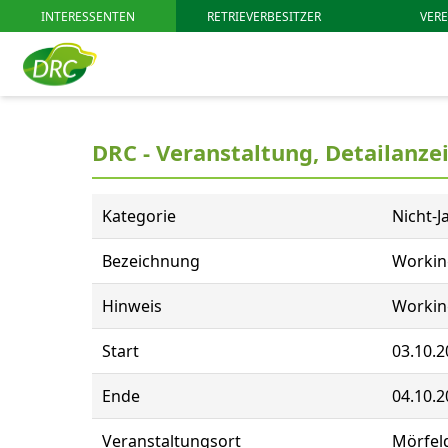
INTERESSENTEN
RETRIEVERBESITZER
VERE
DRC - Veranstaltung, Detailanze
Kategorie
Nicht-J
Bezeichnung
Working
Hinweis
Working
Start
03.10.2
Ende
04.10.2
Veranstaltungsort
Mörfel