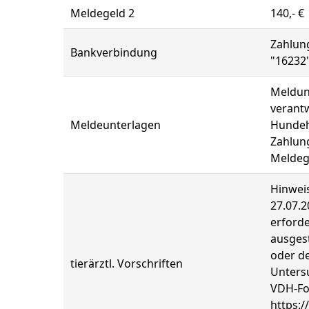
Meldegeld 2
140,- €
Zahlun
Bankverbindung
"16232
Meldung
verantw
Meldeunterlagen
Hundeha
Zahlung
Meldege
Hinweis
27.07.
erforde
ausgest
oder de
tierärztl. Vorschriften
Unters
VDH-Fo
https:/