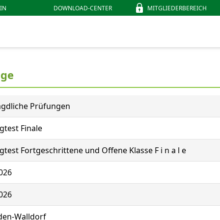
IN
DOWNLOAD-CENTER
MITGLIEDERBEREICH
ige
agdliche Prüfungen
test Finale
test Fortgeschrittene und Offene Klasse F i n a l e
026
026
den-Walldorf