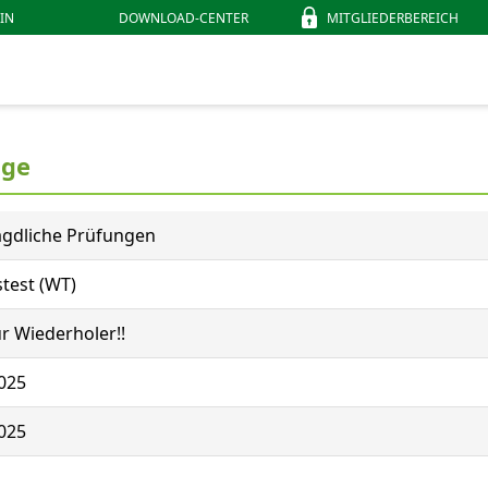
IN
DOWNLOAD-CENTER
MITGLIEDERBEREICH
ige
agdliche Prüfungen
test (WT)
r Wiederholer!!
025
025