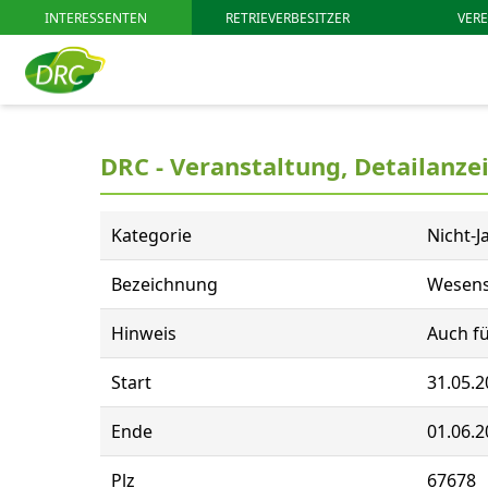
INTERESSENTEN
RETRIEVERBESITZER
VERE
DRC - Veranstaltung, Detailanze
Kategorie
Nicht-J
Bezeichnung
Wesens
Hinweis
Auch fü
Start
31.05.2
Ende
01.06.2
Plz
67678