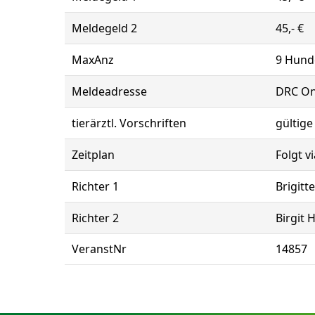
Meldegeld 2
45,- €
MaxAnz
9 Hund
Meldeadresse
DRC On
tierärztl. Vorschriften
gültig
Zeitplan
Folgt v
Richter 1
Brigitt
Richter 2
Birgit H
VeranstNr
14857