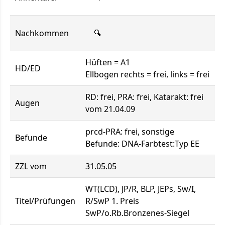
Nachkommen
Hüften = A1
HD/ED
Ellbogen rechts = frei, links = frei
RD: frei, PRA: frei, Katarakt: frei
Augen
vom 21.04.09
prcd-PRA: frei, sonstige
Befunde
Befunde: DNA-Farbtest:Typ EE
ZZL vom
31.05.05
WT(LCD), JP/R, BLP, JEPs, Sw/I,
Titel/Prüfungen
R/SwP 1. Preis
SwP/o.Rb.Bronzenes-Siegel