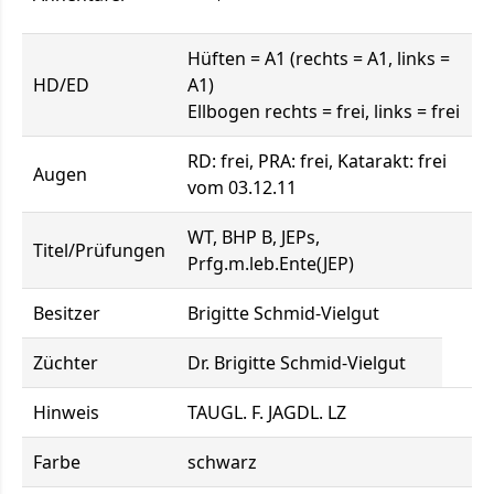
Hüften = A1 (rechts = A1, links =
HD/ED
A1)
Ellbogen rechts = frei, links = frei
RD: frei, PRA: frei, Katarakt: frei
Augen
vom 03.12.11
WT, BHP B, JEPs,
Titel/Prüfungen
Prfg.m.leb.Ente(JEP)
Besitzer
Brigitte Schmid-Vielgut
Züchter
Dr. Brigitte Schmid-Vielgut
Hinweis
TAUGL. F. JAGDL. LZ
Farbe
schwarz