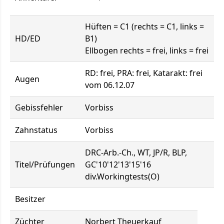
Hüften = C1 (rechts = C1, links =
HD/ED
B1)
Ellbogen rechts = frei, links = frei
RD: frei, PRA: frei, Katarakt: frei
Augen
vom 06.12.07
Gebissfehler
Vorbiss
Zahnstatus
Vorbiss
DRC-Arb.-Ch., WT, JP/R, BLP,
Titel/Prüfungen
GC'10'12'13'15'16
div.Workingtests(O)
Besitzer
Züchter
Norbert Theuerkauf