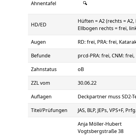
Ahnentafel
Hüften = A2 (rechts = A2, 
HD/ED
Ellbogen rechts = frei, lin
Augen
RD: frei, PRA: frei, Katara
Befunde
prcd-PRA: frei, CNM: frei
Zahnstatus
oB
ZZL vom
30.06.22
Auflagen
Deckpartner muss SD2-Tes
Titel/Prüfungen
JAS, BLP, JEPs, VPS+F, Prf
Anja Möller-Hubert
Vogtsbergstraße 38