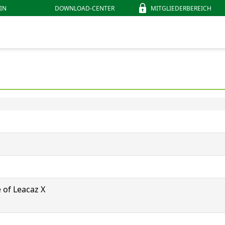
IN
DOWNLOAD-CENTER
MITGLIEDERBEREICH
e of Leacaz X