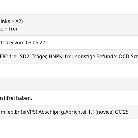
links = A2)
ks = frei
kt: frei vom 03.06.22
, EIC: frei, SD2: Träger, HNPK: frei, sonstige Befunde: OCD-S
t:frei haben.
g.m.leb.Ente(VPS) Abschlprfg.Abrichtel. F.T.(novice) GC'25