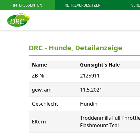
INTERESSENTEN
RETRIEVERBESITZER
VERE
DRC - Hunde, Detailanzeige
Name
Gunsight's Hale
ZB-Nr
.
2125911
gew. am
11.5.2021
Geschlecht
Hündin
Troddenmills Full Throttl
Eltern
Flashmount Teal