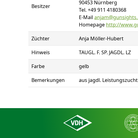
90453 Nürnberg
Besitzer
Tel. +49 911 4180368
E-Mail
anjam@gunsights
Homepage
http://www.g
Züchter
Anja Möller-Hubert
Hinweis
TAUGL. F. SP. JAGDL. LZ
Farbe
gelb
Bemerkungen
aus jagdl. Leistungszuch