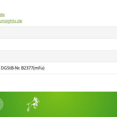
.de
unsights.de
t DGStB-Nr. B2377(mFu)