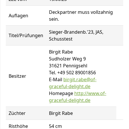
Deckpartner muss vollzahnig
Auflagen
sein.
Sieger-Brandenb.'23, JAS,
Titel/Prüfungen
Schusstest
Birgit Rabe
Sudholzer Weg 9
31621 Pennigsehl
Tel. +49 502 89001856
Besitzer
E-Mail
birgit.rabe@of-
graceful-delight.de
Homepage
http://www.of-
graceful-delight.de
Züchter
Birgit Rabe
Risthöhe
54 cm