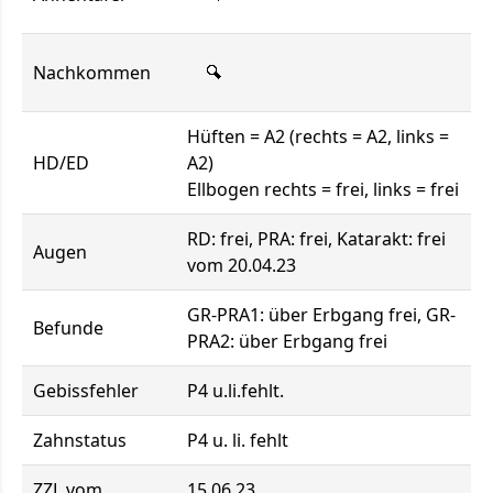
Nachkommen
Hüften = A2 (rechts = A2, links =
HD/ED
A2)
Ellbogen rechts = frei, links = frei
RD: frei, PRA: frei, Katarakt: frei
Augen
vom 20.04.23
GR-PRA1: über Erbgang frei, GR-
Befunde
PRA2: über Erbgang frei
Gebissfehler
P4 u.li.fehlt.
Zahnstatus
P4 u. li. fehlt
ZZL vom
15.06.23