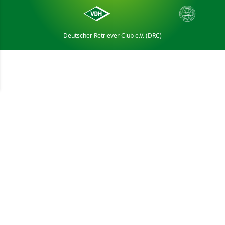
Deutscher Retriever Club e.V. (DRC)