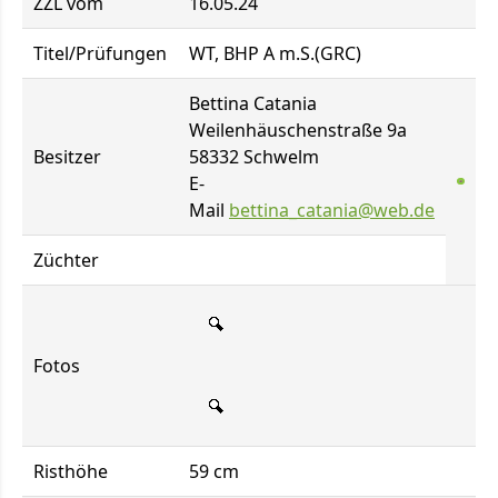
ZZL vom
16.05.24
Titel/Prüfungen
WT, BHP A m.S.(GRC)
Bettina Catania
Weilenhäuschenstraße 9a
Besitzer
58332 Schwelm
E-
Mail
bettina_catania@web.de
Züchter
Fotos
Risthöhe
59 cm