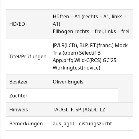
Hüften = A1 (rechts = A1, links =
HD/ED
A1)
Ellbogen rechts = frei, links = frei
JP/LR(LCD), BLP, F.T.(franc.) Mock
Trial(open) Sélectif B
Titel/Prüfungen
App.prfg.Wild-C(RCS) GC'25
Workingtest(novice)
Besitzer
Oliver Engels
Züchter
Hinweis
TAUGL. F. SP. JAGDL. LZ
Bemerkungen
aus jagdl. Leistungszucht