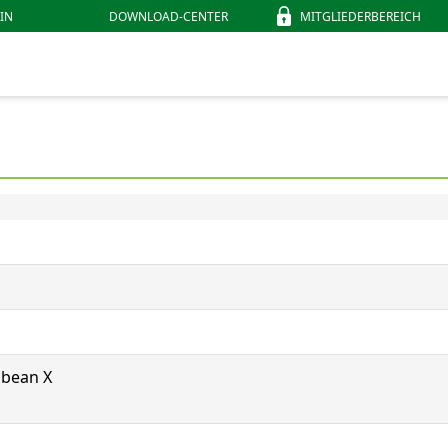
IN
DOWNLOAD-CENTER
MITGLIEDERBEREICH
ibbean X