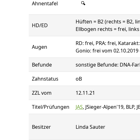
Ahnentafel
Hüften = B2 (rechts = B2, li
HD/ED
Ellbogen rechts = frei, links 
RD: frei, PRA: frei, Katarakt
Augen
Gonio: frei vom 02.10.2019 
Befunde
sonstige Befunde: DNA-Far
Zahnstatus
oB
ZZL vom
12.11.21
Titel/Prüfungen
JAS
, JSieger-Alpen'19, BLP, J
Besitzer
Linda Sauter