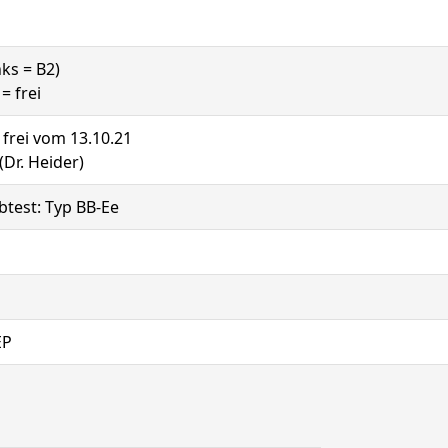
nks = B2)
= frei
: frei vom 13.10.21
(Dr. Heider)
btest: Typ BB-Ee
EP