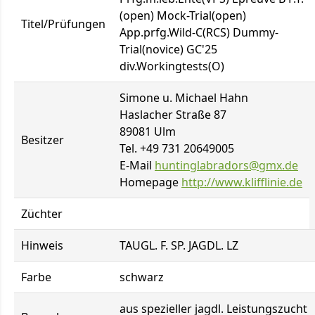
(open) Mock-Trial(open)
Titel/Prüfungen
App.prfg.Wild-C(RCS) Dummy-
Trial(novice) GC'25
div.Workingtests(O)
Simone u. Michael Hahn
Haslacher Straße 87
89081 Ulm
Besitzer
Tel. +49 731 20649005
E-Mail
huntinglabradors@gmx.de
Homepage
http://www.klifflinie.de
Züchter
Hinweis
TAUGL. F. SP. JAGDL. LZ
Farbe
schwarz
aus spezieller jagdl. Leistungszucht