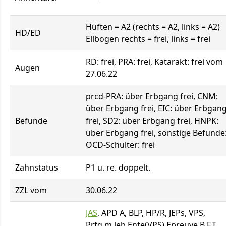
Hüften = A2 (rechts = A2, links = A2)
HD/ED
Ellbogen rechts = frei, links = frei
RD: frei, PRA: frei, Katarakt: frei vom
Augen
27.06.22
prcd-PRA: über Erbgang frei, CNM:
über Erbgang frei, EIC: über Erbgan
Befunde
frei, SD2: über Erbgang frei, HNPK:
über Erbgang frei, sonstige Befunde
OCD-Schulter: frei
Zahnstatus
P1 u. re. doppelt.
ZZL vom
30.06.22
JAS
, APD A, BLP, HP/R, JEPs, VPS,
Prfg.m.leb.Ente(VPS) Epreuve B F.T.