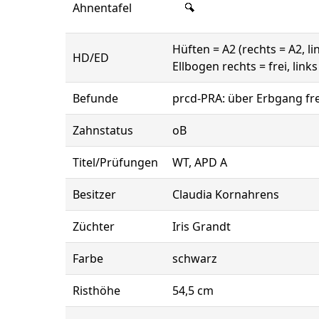
Ahnentafel
Hüften = A2 (rechts = A2, li
HD/ED
Ellbogen rechts = frei, links 
Befunde
prcd-PRA: über Erbgang fre
Zahnstatus
oB
Titel/Prüfungen
WT, APD A
Besitzer
Claudia Kornahrens
Züchter
Iris Grandt
Farbe
schwarz
Risthöhe
54,5 cm