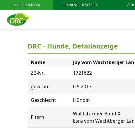
INTERESSENTEN
RETRIEVERBESITZER
VERE
DRC - Hunde, Detailanzeige
Name
Joy vom Wachtberger Lä
ZB-Nr
.
1721622
gew. am
6.5.2017
Geschlecht
Hündin
Waldstürmer Bond X
Eltern
Esra vom Wachtberger Lä