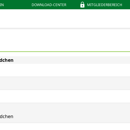
IN
DOWNLOAD-CENTER
MITGLIEDERBEREICH
ndchen
ndchen