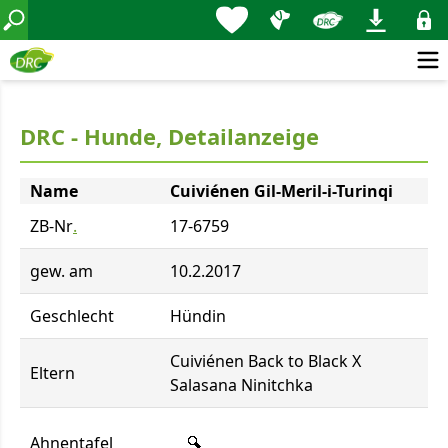
DRC - Hunde, Detailanzeige
Name
Cuiviénen Gil-Meril-i-Turinqi
ZB-Nr
.
17-6759
gew. am
10.2.2017
Geschlecht
Hündin
Cuiviénen Back to Black X
Eltern
Salasana Ninitchka
Ahnentafel