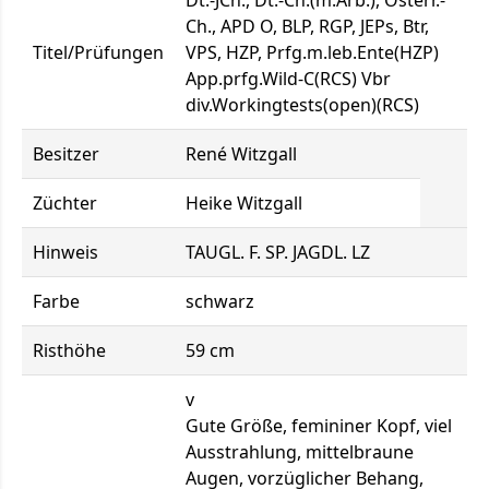
Dt.-JCh., Dt.-Ch.(m.Arb.), Österr.-
Ch., APD O, BLP, RGP, JEPs, Btr,
Titel/Prüfungen
VPS, HZP, Prfg.m.leb.Ente(HZP)
App.prfg.Wild-C(RCS) Vbr
div.Workingtests(open)(RCS)
Besitzer
René Witzgall
Züchter
Heike Witzgall
Hinweis
TAUGL. F. SP. JAGDL. LZ
Farbe
schwarz
Risthöhe
59 cm
v
Gute Größe, femininer Kopf, viel
Ausstrahlung, mittelbraune
Augen, vorzüglicher Behang,