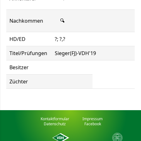
Nachkommen
HD/ED
?; ?,?
Titel/Prüfungen
Sieger(FJ)-VDH'19
Besitzer
Züchter
Kontaktformular
Impressum
Datenschutz
Facebook